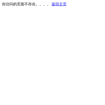
你访问的页面不存在。。。。
返回主页