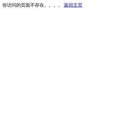
你访问的页面不存在。。。。
返回主页