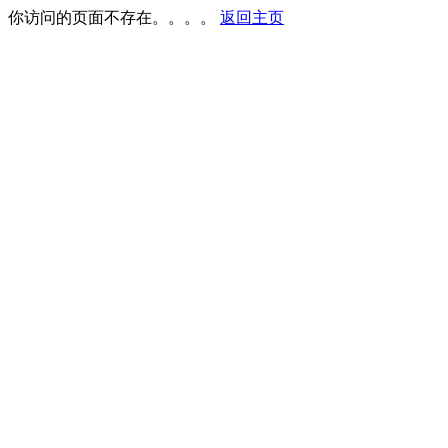
你访问的页面不存在。。。。
返回主页